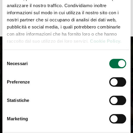
TUTTI GLI ITINERARI
analizzare il nostro traffico. Condividiamo inoltre
informazioni sul modo in cui utilizza il nostro sito con i
nostri partner che si occupano di analisi dei dati web,
pubblicità e social media, i quali potrebbero combinarle
con altre informazioni che ha fornito loro o che hanno
raccolto dal suo utilizzo dei loro servizi.
Cookie Policy.
Selezione
Iscriviti alla Newsletter
Necessari
del
consenso
Iscrivi alla Newsletter. Ricevi tutti gli aggiornamenti
Preferenze
della community de Il Salone del Camper.
Statistiche
Your email
Marketing