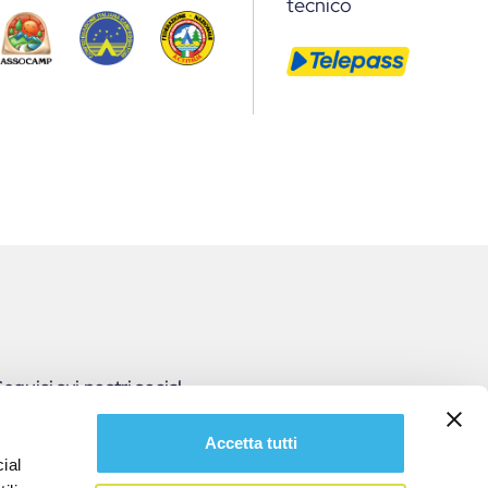
tecnico
eguici sui nostri social
Accetta tutti
ial