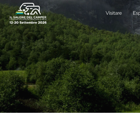
Visitare
Es
McLouis