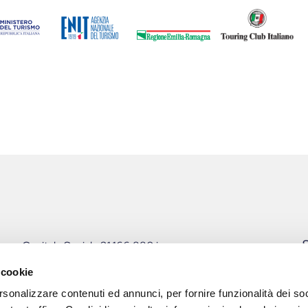
S
Capitale Sociale 31.166.880 i.v.
P.I. 00162790349
 cookie
PEC: pec@pec.fiereparma.com
rsonalizzare contenuti ed annunci, per fornire funzionalità dei soc