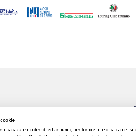
S
Capitale Sociale 31.166.880 i.v.
P.I. 00162790349
 cookie
PEC: pec@pec.fiereparma.com
rsonalizzare contenuti ed annunci, per fornire funzionalità dei soc