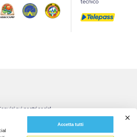
tecnico
eguici sui nostri social
Accetta tutti
ial