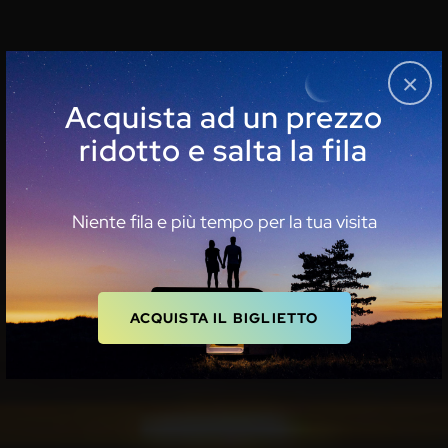
Cl
×
Acquista ad un prezzo
ridotto e salta la fila
Niente fila e più tempo per la tua visita
ACQUISTA IL BIGLIETTO