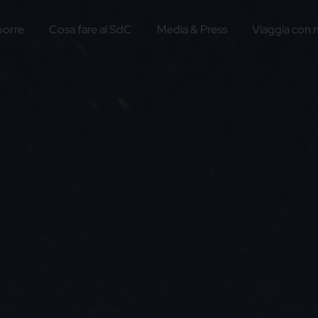
porre
Cosa fare al SdC
Media & Press
Viaggia con 