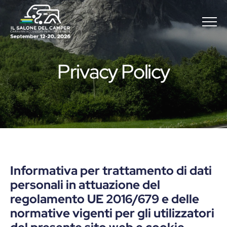
Menu
Privacy Policy
P
r
i
v
a
c
y
P
o
l
i
c
y
Privacy Policy
Informativa per trattamento di dati
personali in attuazione del
regolamento UE 2016/679 e delle
normative vigenti per gli utilizzatori