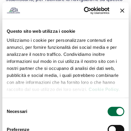
sito e personalizzare le informazioni che
appariranno. Il titolare si riserva inoltre il diritto di
usare sistemi simili per raccogliere informazioni
Questo sito web utilizza i cookie
sugli utenti del sito, quali ad esempio tipo di
Utilizziamo i cookie per personalizzare contenuti ed
browser internet e sistema operativo utilizzato, per
annunci, per fornire funzionalità dei social media e per
finalità statistiche o di sicurezza
analizzare il nostro traffico. Condividiamo inoltre
informazioni sul modo in cui utilizza il nostro sito con i
Tipi di cookie
nostri partner che si occupano di analisi dei dati web,
pubblicità e social media, i quali potrebbero combinarle
con altre informazioni che ha fornito loro o che hanno
I cookie poi si distinguono in “di sessione” e
raccolto dal suo utilizzo dei loro servizi.
Cookie Policy.
“persistenti”, i primi una volta scaricati vengono poi
eliminati alla chiusura del Browser, i secondi invece
Selezione
vengono memorizzati fino alla loro scadenza o
Necessari
del
cancellazione. I cookie di sessione utilizzati hanno
consenso
lo scopo di velocizzare l’analisi del traffico su
Preferenze