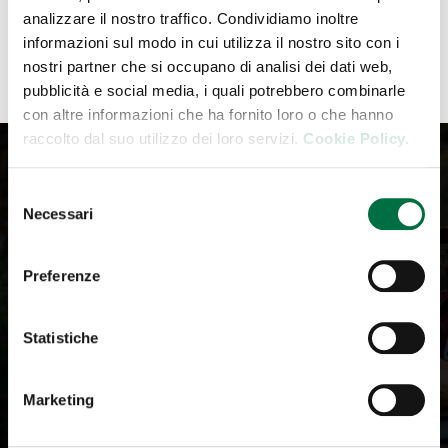
TUTTI GLI ITINERARI
analizzare il nostro traffico. Condividiamo inoltre
informazioni sul modo in cui utilizza il nostro sito con i
nostri partner che si occupano di analisi dei dati web,
pubblicità e social media, i quali potrebbero combinarle
con altre informazioni che ha fornito loro o che hanno
raccolto dal suo utilizzo dei loro servizi.
Cookie Policy.
Selezione
Iscriviti alla Newsletter
Necessari
del
consenso
Iscrivi alla Newsletter. Ricevi tutti gli aggiornamenti
Preferenze
della community de Il Salone del Camper.
Statistiche
Your email
Marketing