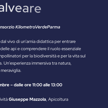
a
l
v
e
a
r
e
onsorzio KilometroVerdeParma
al vivo di un’arnia didattica per entrare
o delle api e comprendere il ruolo essenziale
mpollinatori per la biodiversità e per la vita sul
a. Un’esperienza immersiva tra natura,
meraviglia.
mbre – dalle ore 11:00 alle 13:00
ività
Giuseppe Mazzola
, Apicoltura