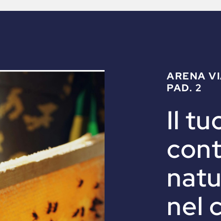
ARENA VI
PAD. 2
Il t
I
l
t
u
c
o
n
n
a
t
n
e
l