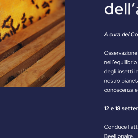
d
e
l
l
’
A cura del C
Osservazione d
nell’equilibri
degli insetti i
nostro pianet
conoscenza e 
12 e 18 sette
Conduce l’att
Beellionaire.