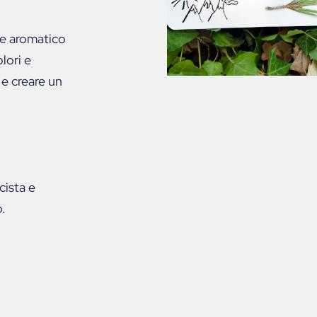
le aromatico
lori e
 e creare un
cista e
o.