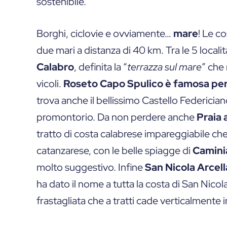
sostenibile.
Borghi, ciclovie e ovviamente…
mare
! Le c
due mari a distanza di 40 km. Tra le 5 local
Calabro
, definita la “
terrazza sul mare
” che 
vicoli.
Roseto Capo Spulico è famosa per 
trova anche il bellissimo Castello Federiciano
promontorio. Da non perdere anche
Praia 
tratto di costa calabrese impareggiabile che 
catanzarese, con le belle spiagge di
Camini
molto suggestivo. Infine
San Nicola Arcell
ha dato il nome a tutta la costa di San Nico
frastagliata che a tratti cade verticalmente 