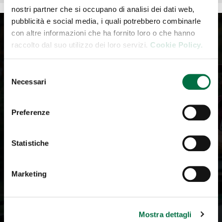
nostri partner che si occupano di analisi dei dati web,
pubblicità e social media, i quali potrebbero combinarle
con altre informazioni che ha fornito loro o che hanno
raccolto dal suo utilizzo dei loro servizi.
Cookie Policy.
Iscriviti alla Newsletter
Selezione
Necessari
del
Iscrivi alla Newsletter. Ricevi tutti gli aggiornamenti
consenso
della community de Il Salone del Camper.
Preferenze
Your email
Statistiche
Marketing
Mostra dettagli