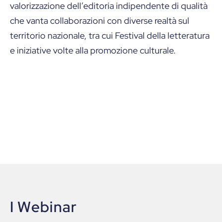
valorizzazione dell’editoria indipendente di qualità
che vanta collaborazioni con diverse realtà sul
territorio nazionale, tra cui Festival della letteratura
e iniziative volte alla promozione culturale.
I Webinar
I
W
e
b
i
n
a
r