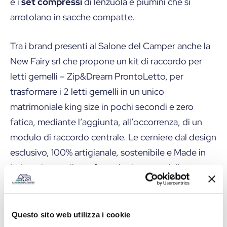
e i
set compressi
di lenzuola e piumini che si
arrotolano in sacche compatte.
Tra i brand presenti al Salone del Camper anche la
New Fairy srl che propone un kit di raccordo per
letti gemelli – Zip&Dream ProntoLetto, per
trasformare i 2 letti gemelli in un unico
matrimoniale king size in pochi secondi e zero
fatica, mediante l’aggiunta, all’occorrenza, di un
modulo di raccordo centrale. Le cerniere dal design
esclusivo, 100% artigianale, sostenibile e Made in
Italy, uniscono il comfort e la sicurezza delle
tradizionali lenzuola con la praticità di un sacco a
pelo: ideale per i letti di camper e veicoli
ricreazionali in quanto può essere personalizzato
Questo sito web utilizza i cookie