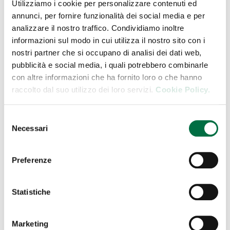
nelle misure e nella sagoma e consente di
Utilizziamo i cookie per personalizzare contenuti ed
semplificare la gestione di letti a castello, gemelli,
annunci, per fornire funzionalità dei social media e per
analizzare il nostro traffico. Condividiamo inoltre
mansardati, nautici e componibili da dinette
informazioni sul modo in cui utilizza il nostro sito con i
nostri partner che si occupano di analisi dei dati web,
Il
silenzio
è parte fondamentale di un buon riposo,
pubblicità e social media, i quali potrebbero combinarle
meglio dunque trovare un’area di sosta o un
con altre informazioni che ha fornito loro o che hanno
raccolto dal suo utilizzo dei loro servizi.
Cookie Policy.
campeggio in una zona tranquilla, possibilmente
circondati dalla natura. In commercio ci sono anche
Selezione
piccole
macchine del suono
, apparecchi
Necessari
del
elettronici che emettono suoni rilassanti (come
consenso
pioggia, onde del mare, vento, ecc.) che aiutano a
Preferenze
rilassarsi e a dormire meglio, anche se – dopo una
giornata di relax e divertimento all’aria aperta in
Statistiche
giro con il camper – non ce ne sarà bisogno.
Marketing
_______________________________________________