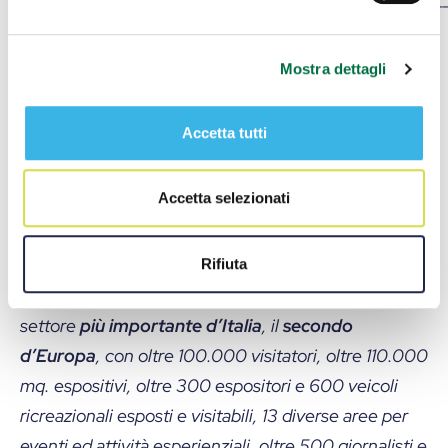
Il Salone del Camper di Parma è tra le più importanti
Mostra dettagli
fiere mondiali dedicate al caravanning e al turismo
en plein air. Vi partecipano ogni anno i principali
Accetta tutti
produttori italiani e internazionali di veicoli
ricreazionali, i più famosi marchi della
Accetta selezionati
componentistica e dell’accessoristica e attrezzature
per il campeggio. Appuntamento imperdibile per gli
appassionati delle vacanze outdoor e del camper life
Rifiuta
style, il Salone del Camper è l’evento fieristico di
settore
più importante d’Italia
, il
secondo
d’Europa
, con oltre 100.000 visitatori, oltre 110.000
mq. espositivi, oltre 300 espositori e 600 veicoli
ricreazionali esposti e visitabili, 13 diverse aree per
eventi ed attività esperienziali, oltre 500 giornalisti e