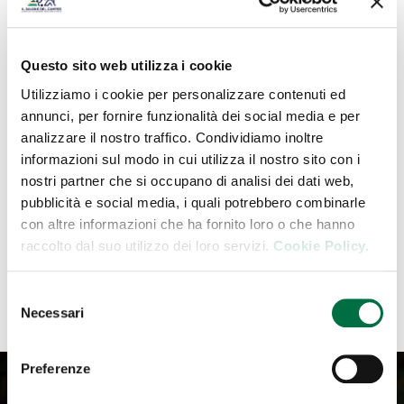
APPASSIONATI DI OUTDOOR
16 Luglio 2026
Questo sito web utilizza i cookie
ALTOPIANI D’ABRUZZO: VIAGGIO TRA
BORGHI POCO CONOSCIUTI E GRANDI
Utilizziamo i cookie per personalizzare contenuti ed
SPAZI
annunci, per fornire funzionalità dei social media e per
15 Luglio 2026
analizzare il nostro traffico. Condividiamo inoltre
informazioni sul modo in cui utilizza il nostro sito con i
FRIULI-VENEZIA GIULIA, TRA CANYON,
nostri partner che si occupano di analisi dei dati web,
VIGNETI E INCANTEVOLI LAGUNE
pubblicità e social media, i quali potrebbero combinarle
29 Giugno 2026
con altre informazioni che ha fornito loro o che hanno
raccolto dal suo utilizzo dei loro servizi.
Cookie Policy.
TUTTI GLI ITINERARI
Selezione
Necessari
del
consenso
Preferenze