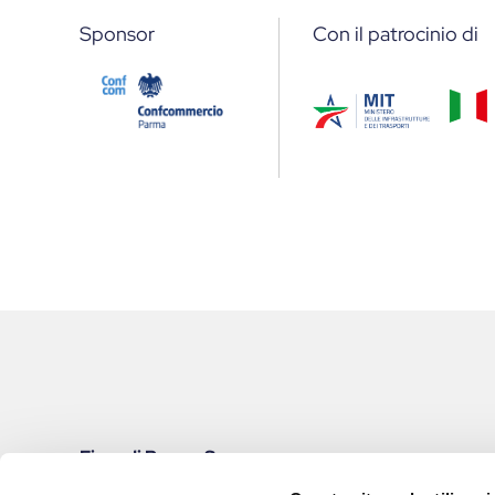
Sponsor
Con il patrocinio di
Fiere di Parma S.p.a.
Viale delle Esposizioni, 393A | 43126 Parma (Italy)