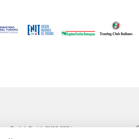
S
Capitale Sociale 31.166.880 i.v.
P.I. 00162790349